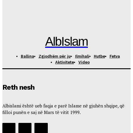
Sire
03 Vazhdimi i misionit të Pejgamberit
Albislam
-
Gus 1, 2025
Ndrysho veten – ndihmo botën Pejgamberi ﷺ ndryshoi shoqërinë sepse...
AlbIslam
Ballina
Zgjodhëm për ju
Ilmihali
Hutbe
Fetva
Aktivitete
Video
Reth nesh
Albislami është ueb faqja e parë Islame në gjuhën shqipe, që
filloi punën e saj në Mars të vitit 1999.