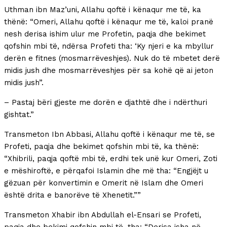
Uthman ibn Maz’uni, Allahu qoftë i kënaqur me të, ka
thënë: “Omeri, Allahu qoftë i kënaqur me të, kaloi pranë
nesh derisa ishim ulur me Profetin, paqja dhe bekimet
qofshin mbi të, ndërsa Profeti tha: ‘Ky njeri e ka mbyllur
derën e fitnes (mosmarrëveshjes). Nuk do të mbetet derë
midis jush dhe mosmarrëveshjes për sa kohë që ai jeton
midis jush”.
– Pastaj bëri gjeste me dorën e djathtë dhe i ndërthuri
gishtat.”
Transmeton Ibn Abbasi, Allahu qoftë i kënaqur me të, se
Profeti, paqja dhe bekimet qofshin mbi të, ka thënë:
“Xhibrili, paqja qoftë mbi të, erdhi tek unë kur Omeri, Zoti
e mëshiroftë, e përqafoi Islamin dhe më tha: “Engjëjt u
gëzuan për konvertimin e Omerit në Islam dhe Omeri
është drita e banorëve të Xhenetit.””
Transmeton Xhabir ibn Abdullah el-Ensari se Profeti,