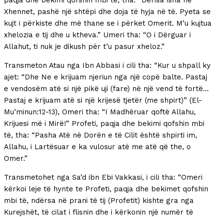
paqja dhe bekimi qofshin mbi të, tha: “Derisa isha në
Xhennet, pashë një shtëpi dhe doja të hyja në të. Pyeta se
kujt i përkiste dhe më thane se i përket Omerit. M’u kujtua
xhelozia e tij dhe u ktheva.” Umeri tha: “O i Dërguar i
Allahut, ti nuk je dikush për t’u pasur xheloz.”
Transmeton Atau nga Ibn Abbasi i cili tha: “Kur u shpall ky
ajet: “Dhe Ne e krijuam njeriun nga një copë balte. Pastaj
e vendosëm atë si një pikë uji (fare) në një vend të fortë…
Pastaj e krijuam atë si një krijesë tjetër (me shpirt)” (El-
Mu’minun:12-13), Omeri tha: “I Madhëruar qoftë Allahu,
Krijuesi më i Mirë!” Profeti, paqja dhe bekimi qofshin mbi
të, tha: “Pasha Atë në Dorën e të Cilit është shpirti im,
Allahu, i Lartësuar e ka vulosur atë me atë që the, o
Omer.”
Transmetohet nga Sa’d ibn Ebi Vakkasi, i cili tha: “Omeri
kërkoi leje të hynte te Profeti, paqja dhe bekimet qofshin
mbi të, ndërsa në prani të tij (Profetit) kishte gra nga
Kurejshët, të cilat i flisnin dhe i kërkonin një numër të