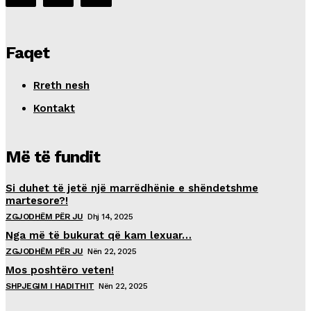
Faqet
Rreth nesh
Kontakt
Më të fundit
Si duhet të jetë një marrëdhënie e shëndetshme
martesore?!
ZGJODHËM PËR JU
Dhj 14, 2025
Nga më të bukurat që kam lexuar…
ZGJODHËM PËR JU
Nën 22, 2025
Mos poshtëro veten!
SHPJEGIM I HADITHIT
Nën 22, 2025