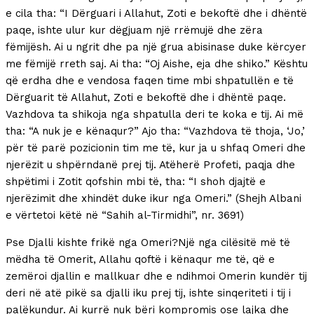
e cila tha: “I Dërguari i Allahut, Zoti e bekoftë dhe i dhëntë
paqe, ishte ulur kur dëgjuam një rrëmujë dhe zëra
fëmijësh. Ai u ngrit dhe pa një grua abisinase duke kërcyer
me fëmijë rreth saj. Ai tha: “Oj Aishe, eja dhe shiko.” Kështu
që erdha dhe e vendosa faqen time mbi shpatullën e të
Dërguarit të Allahut, Zoti e bekoftë dhe i dhëntë paqe.
Vazhdova ta shikoja nga shpatulla deri te koka e tij. Ai më
tha: “A nuk je e kënaqur?” Ajo tha: “Vazhdova të thoja, ‘Jo,’
për të parë pozicionin tim me të, kur ja u shfaq Omeri dhe
njerëzit u shpërndanë prej tij. Atëherë Profeti, paqja dhe
shpëtimi i Zotit qofshin mbi të, tha: “I shoh djajtë e
njerëzimit dhe xhindët duke ikur nga Omeri.” (Shejh Albani
e vërtetoi këtë në “Sahih al-Tirmidhi”, nr. 3691)
Pse Djalli kishte frikë nga Omeri?Një nga cilësitë më të
mëdha të Omerit, Allahu qoftë i kënaqur me të, që e
zemëroi djallin e mallkuar dhe e ndihmoi Omerin kundër tij
deri në atë pikë sa djalli iku prej tij, ishte sinqeriteti i tij i
palëkundur. Ai kurrë nuk bëri kompromis ose lajka dhe