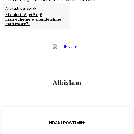
Artikulli paraprak
Si duhet të jetë një
marrëdhënie e shëndetshme
martesore?!
Albislam
NDANI POSTIMIN: