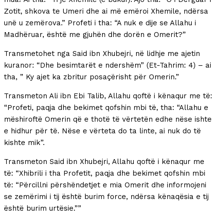
Zotit, shkova te Umeri dhe ai më emëroi Xhemile, ndërsa
unë u zemërova.” Profeti i tha: “A nuk e dije se Allahu i
Madhëruar, është me gjuhën dhe dorën e Omerit?”
Transmetohet nga Said ibn Xhubejri, në lidhje me ajetin
kuranor: “Dhe besimtarët e ndershëm” (Et-Tahrim: 4) – ai
tha, ” Ky ajet ka zbritur posaçërisht për Omerin.”
Transmeton Ali ibn Ebi Talib, Allahu qoftë i kënaqur me të:
“Profeti, paqja dhe bekimet qofshin mbi të, tha: “Allahu e
mëshiroftë Omerin që e thotë të vërtetën edhe nëse ishte
e hidhur për të. Nëse e vërteta do ta linte, ai nuk do të
kishte mik”.
Transmeton Said ibn Xhubejri, Allahu qoftë i kënaqur me
të: “Xhibrili i tha Profetit, paqja dhe bekimet qofshin mbi
të: “Përcillni përshëndetjet e mia Omerit dhe informojeni
se zemërimi i tij është burim force, ndërsa kënaqësia e tij
është burim urtësie.””