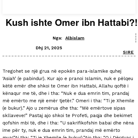
Kush ishte Omer ibn Hattabi?!
Nga:
Albislam
Dhj 21, 2025
SIRE
Tregohet se një grua në epokën para-islamike quhej
‘Asiah’ (e pabindur). Kur ajo e pranoi Islamin, nuk e pëlqeu
këtë emër dhe shkoi te Omer ibn Hattabi, Allahu qoftë i
kënaqur me të, dhe i tha: “Nuk e dua emrin tim, prandaj
më emërto me një emër tjetër.” Omeri i tha: “Ti je Xhemile
(e bukur).” Ajo u zemërua dhe tha: “Më emërtove sipas
skllaveve!” Pastaj ajo shkoi te Profeti, paqja dhe bekimet
qofshin mbi të, dhe i tha: “U sakrifikofshin babai dhe nëna
ime për ty, nuk e dua emrin tim, prandaj më emërto
mua!”Ai tha: “Ti je Xhemile (e bukur).”Ajo tha: “O i Dërguar i