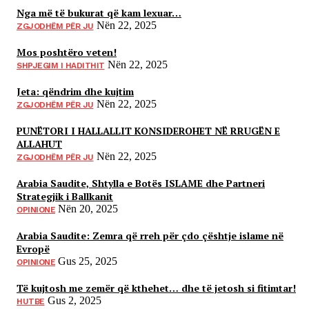
Nga më të bukurat që kam lexuar…
Nën 22, 2025
ZGJODHËM PËR JU
Mos poshtëro veten!
Nën 22, 2025
SHPJEGIM I HADITHIT
Jeta: qëndrim dhe kujtim
Nën 22, 2025
ZGJODHËM PËR JU
PUNËTORI I HALLALLIT KONSIDEROHET NË RRUGËN E
ALLAHUT
Nën 22, 2025
ZGJODHËM PËR JU
Arabia Saudite, Shtylla e Botës ISLAME dhe Partneri
Strategjik i Ballkanit
Nën 20, 2025
OPINIONE
Arabia Saudite: Zemra që rreh për çdo çështje islame në
Evropë
Gus 25, 2025
OPINIONE
Të kujtosh me zemër që kthehet… dhe të jetosh si fitimtar!
Gus 2, 2025
HUTBE