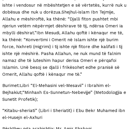
ishte i vendosur në mbështetjen e së vërtetës, kurrë nuk u
dobësua dhe nuk u dorëzua.Shejhul-islam Ibn Tejmije,
Allahu e mëshiroftë, ka thënë: “Djalli fiton pushtet mbi
njeriun vetëm nëpërmjet dëshirave të tij, ndërsa Omeri ia
mbylli dëshirat.”Ibn Mesudi, Allahu qoftë i kënaqur me të,
ka thënë: “Konvertimi i Omerit në Islam ishte një burim
force, hixhreti (migrimi) i tij ishte një fitore dhe kalifati i tij
ishte një mëshirë. Pasha Allahun, ne nuk mund të falnim
namaz dhe të luteshim hapur derisa Omeri e përqafoi
Islamin. Unë besoj se djalli i frikësohet edhe pranisë së
Omerit, Allahu qoftë i kënaqur me të.”
Burimet:Libri “El-Mehasini vel-Mesavii” i Ibrahim el-
Bejhakiut;“Minhaxh Es-Sunnetun-Nebevijje” (Metodologjia e
Sunetit Profetik);
“Kitabu-sheriati” (Libri i Sheriatit) i Ebu Bekr Muhamed ibn
el-Husejn el-Axhuri
Përktheu nga arabishtja: Mr. Amir Shabani