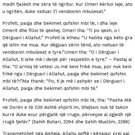
madh fjalësh me zëra të ngritur. Kur Omeri kërkoi leje, ato
u ngritën, duke nxituar t’i vendosnin mbulesat.”
Profeti, paqja dhe bekimet qofshin mbi të, i dha leje
Omerit dhe filloi të qeshej. Omeri tha: ‘Ti po qesh, o i
Dërguari i Allahut.” Profeti ia ktheu: “U habita nga këto gra
që ishin me mua. Kur dëgjuan zërin tënd, ato nxituan të
vendosnin mbulesat e tyre.”Umeri tha: “O i Dërguar i
Allahut, ti ishe më i denjë për respektin e tyre.” – Pastaj ai
tha: “O armiq të vetes! Ju më keni frikë mua, por nuk keni
frikë nga i Dërguari i Allahut, paqja dhe bekimet qofshin
mbi të?!”Ata thanë: “Po, ti je më i ashpër se i Dërguari i
Allahut, paqja dhe bekimet qofshin mbi të.”
Profeti, paqja dhe bekimet qofshin mbi të, tha: “Pasha Atë
në Dorën e të Cilit është shpirti im, Shejtani nuk të takon
kurrë duke ecur përgjatë një rruge, përveçse ai zgjedh një
rrugë tjetër.” (Sahih Buhari, 3294 dhe Sahih Musllim, 2396)
Transmetohet nga Aisheja, Allahu qoftë i kënaqur prej saj,