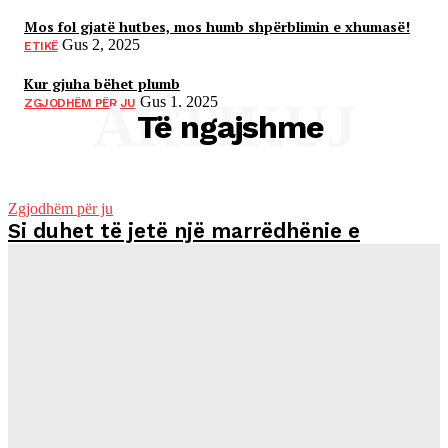
Mos fol gjatë hutbes, mos humb shpërblimin e xhumasë!
Gus 2, 2025
ETIKË
Kur gjuha bëhet plumb
ARTIKUJ
Gus 1, 2025
ZGJODHËM PËR JU
Të ngajshme
Zgjodhëm për ju
Si duhet të jetë një marrëdhënie e
shëndetshme martesore?!
Albislam
-
Dhj 14, 2025
Marrëdhënia midis burrit dhe gruas nuk ka të bëjë...
Zgjodhëm për ju
Nga më të bukurat që kam lexuar…
Albislam
-
Nën 22, 2025
Çdo problem që ti e fryn më shumë seç...